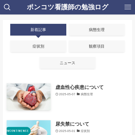
ポンコツ看護師の勉強ログ
新着記事
病態生理
症状別
観察項目
ニュース
虚血性心疾患について
2025-05-07
病態生理
尿失禁について
2025-05-01
症状別