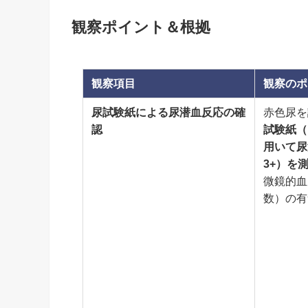
観察ポイント＆根拠
観察項目
観察のポ
尿試験紙による尿潜血反応の確
赤色尿を
認
試験紙（
用いて尿
3+）を
微鏡的血
数）の有