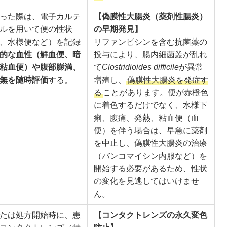
った際は、電子カルテ
【偽膜性大腸炎（薬剤性腸炎）
ルを用いて便の性状
の早期発見】
、水様便など）を記録
リファンピシンを含む抗菌薬の
的な血性（鮮血便、暗
投与により、腸内細菌叢が乱れ
粘血便）や腹部膨満、
て
Clostridioides difficile
が異常
無を随時評価
する。
増殖し、
偽膜性大腸炎を発症す
る
ことがあります。便が赤橙色
に着色するだけでなく、水様下
痢、腹痛、発熱、粘血便（血
便）を伴う場合は、早急に薬剤
を中止し、偽膜性大腸炎の治療
（バンコマイシン内服など）を
開始する必要があるため、性状
の変化を見逃してはいけませ
ん。
たは処方開始時に、患
【コンタクトレンズの永久変色