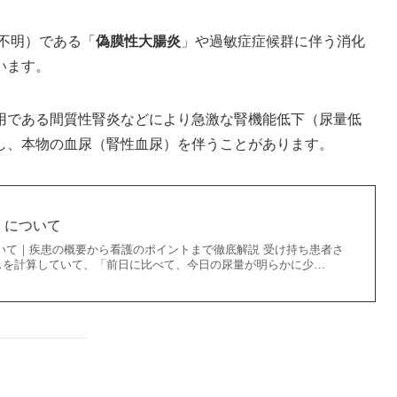
不明）である「
偽膜性大腸炎
」や過敏症症候群に伴う消化
います。
用である間質性腎炎などにより急激な腎機能低下（尿量低
し、本物の血尿（腎性血尿）を伴うことがあります。
）について
ついて｜疾患の概要から看護のポイントまで徹底解説 受け持ち患者さ
スを計算していて、「前日に比べて、今日の尿量が明らかに少…