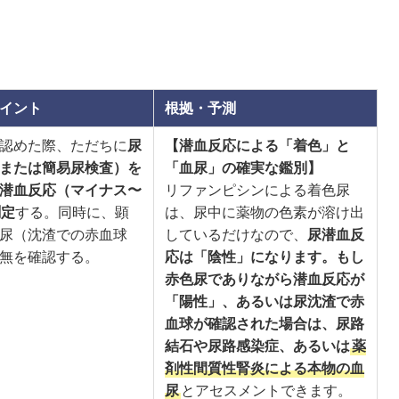
イント
根拠・予測
認めた際、ただちに
尿
【潜血反応による「着色」と
または簡易尿検査）を
「血尿」の確実な鑑別】
潜血反応（マイナス〜
リファンピシンによる着色尿
測定
する。同時に、顕
は、尿中に薬物の色素が溶け出
尿（沈渣での赤血球
しているだけなので、
尿潜血反
無を確認する。
応は「陰性」になります。もし
赤色尿でありながら潜血反応が
「陽性」、あるいは尿沈渣で赤
血球が確認された場合は、尿路
結石や尿路感染症、あるいは
薬
剤性間質性腎炎による本物の血
尿
とアセスメントできます。