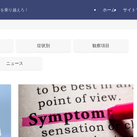
ホーム
サイト
前を乗り越えろ！
症状別
観察項目
ニュース