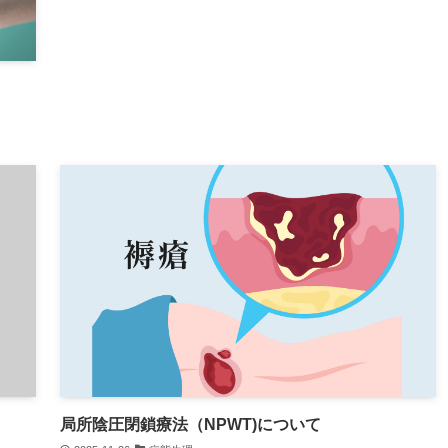
局所陰圧閉鎖療法（NPWT)について