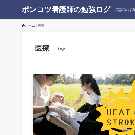
ポンコツ看護師の勉強ログ
看護実習
ホーム
医療
医療
– tag –