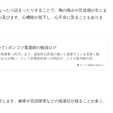
なったり詰まったりすることで、胸の痛みや圧迫感が生じま
が及びます。心機能が低下し、心不全に至ることもありま
て | ポンコツ看護師の勉強ログ
筋梗塞（ACS）まで、虚血性心疾患の違いと急変サインを見抜く観
ぞおちが痛い」という非典型症状への対応や、ニトロ投与時の安…
ポンコツ看護師の勉強ログ
症します。麻痺や言語障害などの後遺症が残ることが多く、