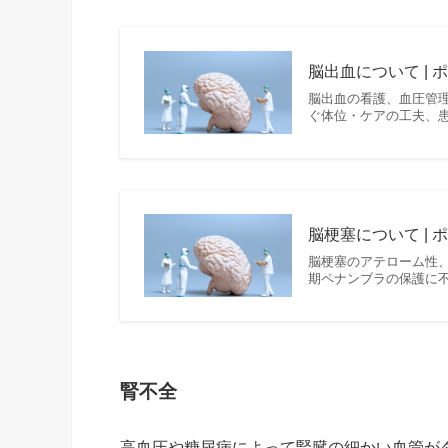
脳出血について |
脳出血の看護、血圧管
ぐ体位・ケアの工夫、
脳梗塞について |
脳梗塞のアテローム性
期ペナンブラの保護に不
腎不全
高血圧や糖尿病によって腎臓の細かい血管が