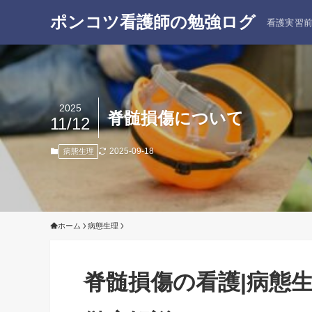
ポンコツ看護師の勉強ログ
看護実習
2025
脊髄損傷について
11/12
2025-09-18
病態生理
ホーム
病態生理
脊髄損傷の看護|病態