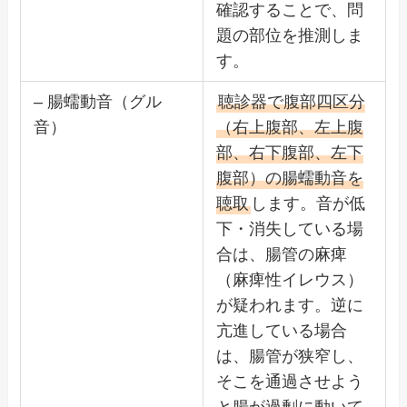
確認することで、問
題の部位を推測しま
す。
– 腸蠕動音（グル
聴診器で腹部四区分
音）
（右上腹部、左上腹
部、右下腹部、左下
腹部）の腸蠕動音を
聴取
します。音が低
下・消失している場
合は、腸管の麻痺
（麻痺性イレウス）
が疑われます。逆に
亢進している場合
は、腸管が狭窄し、
そこを通過させよう
と腸が過剰に動いて