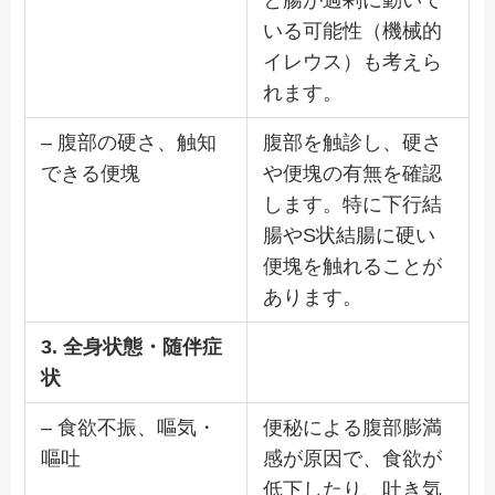
いる可能性（機械的
イレウス）も考えら
れます。
– 腹部の硬さ、触知
腹部を触診し、硬さ
できる便塊
や便塊の有無を確認
します。特に下行結
腸やS状結腸に硬い
便塊を触れることが
あります。
3. 全身状態・随伴症
状
– 食欲不振、嘔気・
便秘による腹部膨満
嘔吐
感が原因で、食欲が
低下したり、吐き気