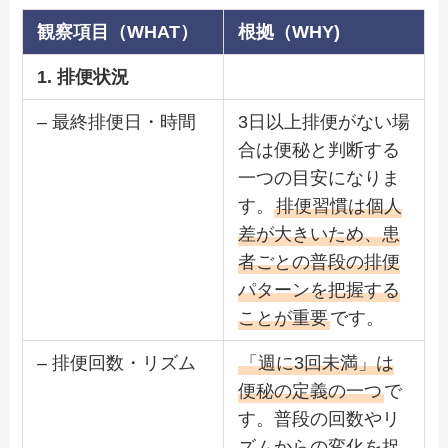
観察項目（WHAT）
根拠（WHY)
1. 排便状況
– 最終排便日・時間
3日以上排便がない場
合は便秘と判断する
一つの目安になりま
す。
排便習慣は個人
差が大きいため、患
者ごとの普段の排便
パターンを把握する
ことが重要
です。
– 排便回数・リズム
「週に3回未満」は
便秘の定義の一つ
で
す。普段の回数やリ
ズムからの変化を捉