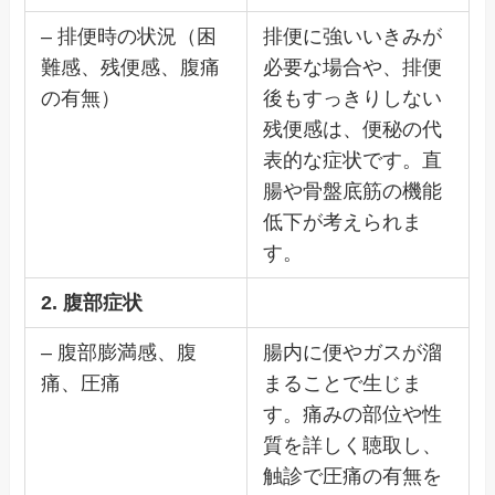
– 排便時の状況（困
排便に強いいきみが
難感、残便感、腹痛
必要な場合や、排便
の有無）
後もすっきりしない
残便感は、便秘の代
表的な症状です。直
腸や骨盤底筋の機能
低下が考えられま
す。
2. 腹部症状
– 腹部膨満感、腹
腸内に便やガスが溜
痛、圧痛
まることで生じま
す。痛みの部位や性
質を詳しく聴取し、
触診で圧痛の有無を