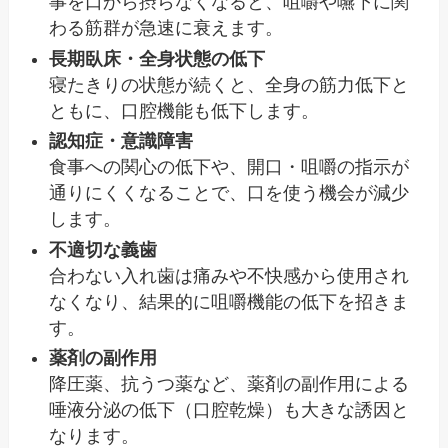
事を口から摂らなくなると、咀嚼や嚥下に関
わる筋群が急速に衰えます。
長期臥床・全身状態の低下
寝たきりの状態が続くと、全身の筋力低下と
ともに、口腔機能も低下します。
認知症・意識障害
食事への関心の低下や、開口・咀嚼の指示が
通りにくくなることで、口を使う機会が減少
します。
不適切な義歯
合わない入れ歯は痛みや不快感から使用され
なくなり、結果的に咀嚼機能の低下を招きま
す。
薬剤の副作用
降圧薬、抗うつ薬など、薬剤の副作用による
唾液分泌の低下（口腔乾燥）も大きな誘因と
なります。