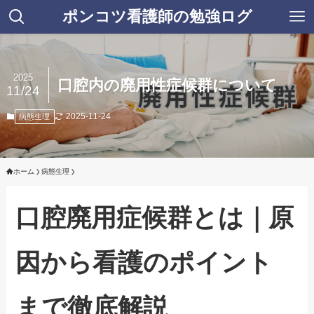
ポンコツ看護師の勉強ログ
2025
口腔内の廃用性症候群について
11/24
2025-11-24
病態生理
ホーム
病態生理
口腔廃用症候群とは｜原
因から看護のポイント
まで徹底解説