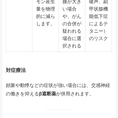
モン産生
腫が大き
嗄声、副
量を物理
い場合
甲状腺機
的に減ら
や、がん
能低下症
します。
の合併が
によるテ
疑われる
タニー）
場合に選
のリスク
択される
対症療法
頻脈や動悸などの症状が強い場合には、交感神経
の働きを抑える
β遮断薬
が併用されます。