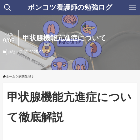
ポンコツ看護師の勉強ログ
2025
甲状腺機能亢進症について
9/05
2025-08-12
病態生理
ホーム
病態生理
甲状腺機能亢進症につい
て徹底解説