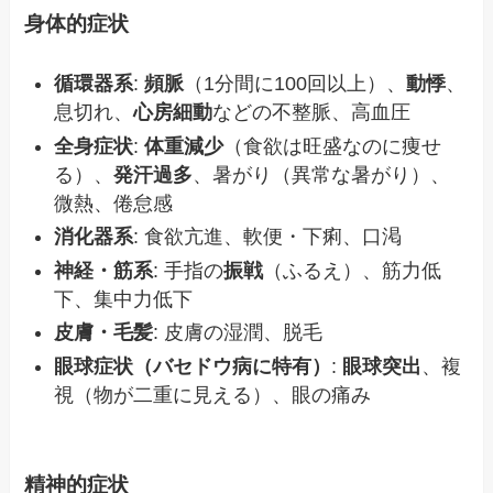
身体的症状
循環器系
:
頻脈
（1分間に100回以上）、
動悸
、
息切れ、
心房細動
などの不整脈、高血圧
全身症状
:
体重減少
（食欲は旺盛なのに痩せ
る）、
発汗過多
、暑がり（異常な暑がり）、
微熱、倦怠感
消化器系
: 食欲亢進、軟便・下痢、口渇
神経・筋系
: 手指の
振戦
（ふるえ）、筋力低
下、集中力低下
皮膚・毛髪
: 皮膚の湿潤、脱毛
眼球症状（バセドウ病に特有）
:
眼球突出
、複
視（物が二重に見える）、眼の痛み
精神的症状