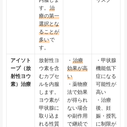
内服しま
リスク
す。
治
療の第一
選択とな
ることが
多い
で
す。
アイソト
放射性ヨ
・
治療
・甲状腺
ープ（放
ウ素を含
効果が高
機能低下
射性ヨウ
むカプセ
い
症になる
素）治療
ルを内服
・薬物療
可能性が
します。
法で効果
高い
ヨウ素が
が得られ
・治療
甲状腺に
ない場合
後、妊
取り込ま
や副作用
娠・授乳
れる性質
で継続で
に制限が