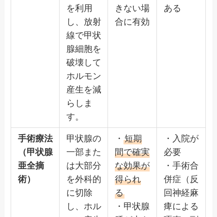
を利用
きない場
ある
し、放射
合に有効
線で甲状
腺細胞を
破壊して
ホルモン
産生を減
らしま
す。
手術療法
甲状腺の
・
短期
・入院が
（甲状腺
一部また
間で確実
必要
亜全摘
は大部分
な効果が
・手術合
術）
を外科的
得られ
併症（反
に切除
る
回神経麻
し、ホル
・甲状腺
痺による