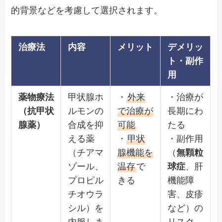
的背景などを考慮して選択されます。
治療法
内容
メリット
デメリッ
ト・副作
用
薬物療法
甲状腺ホ
・
外来
・治療が
（抗甲状
ルモンの
で治療が
長期にわ
腺薬）
合成を抑
可能
たる
える薬
・
甲状
・副作用
（チアマ
腺機能を
（
無顆粒
ゾール、
温存
で
球症
、肝
プロピル
きる
機能障
チオウラ
害、皮疹
シル）を
など）の