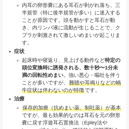
内耳の卵形嚢にある耳石が剥がれ落ち、三
半規管（特に後半規管が多い）に迷入する
ことが原因です。頭を動かすと耳石が動
き、内リンパ液に流動が生じることで、ク
プラが刺激されて激しいめまいが起こりま
す。
症状
起床時や寝返り、見上げる動作など
特定の
頭位変換時に誘発される、数十秒〜1分未
満の回転性めまい
。強い悪心・嘔吐を伴う
ことが多いですが、
難聴や耳鳴りなどの蝸
牛症状は伴わないのが特徴
です。
治療
保存的加療（抗めまい薬、制吐薬）が基本
ですが、最も効果的なのは耳石を元の卵形
嚢に戻す浮遊耳石置換法（Epley法や