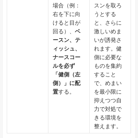
場合（例：
スンを取ろ
右を下に向
うとする
けると目が
と、さらに
回る）、
ベ
激しいめま
ースン、テ
いが誘発さ
ィッシュ、
れます。健
ナースコー
側に必要な
ルを必ず
ものを集約
「健側（左
すること
側）」に配
で、めまい
置
する。
を最小限に
抑えつつ自
力で対処で
きる環境を
整えます。