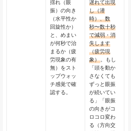
揺れ（眼
遅れて出現
振）の向き
し（潜
（水平性か
時）、数
回旋性か）
秒〜数十秒
と、めまい
で減弱・消
が何秒で治
失します
まるか（疲
（疲労現
労現象の有
象）
。もし
無）をスト
「頭を動か
ップウォッ
さなくても
チ感覚で確
ずっと眼振
認する。
が続いてい
る」「眼振
の向きがコ
ロコロ変わ
る（方向交