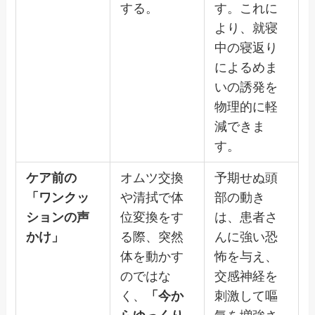
する。
す。これに
より、就寝
中の寝返り
によるめま
いの誘発を
物理的に軽
減できま
す。
ケア前の
オムツ交換
予期せぬ頭
「ワンクッ
や清拭で体
部の動き
ションの声
位変換をす
は、患者さ
かけ」
る際、突然
んに強い恐
体を動かす
怖を与え、
のではな
交感神経を
く、
「今か
刺激して嘔