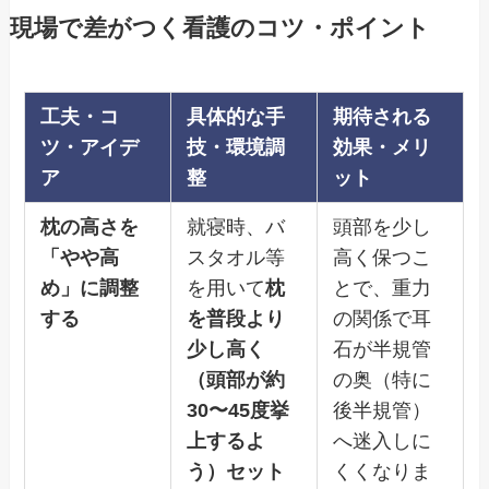
現場で差がつく看護のコツ・ポイント
工夫・コ
具体的な手
期待される
ツ・アイデ
技・環境調
効果・メリ
ア
整
ット
枕の高さを
就寝時、バ
頭部を少し
「やや高
スタオル等
高く保つこ
め」に調整
を用いて
枕
とで、重力
する
を普段より
の関係で耳
少し高く
石が半規管
（頭部が約
の奥（特に
30〜45度挙
後半規管）
上するよ
へ迷入しに
う）セット
くくなりま