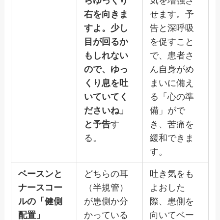
らゆっくり
気を増強さ
右を向きま
せます。予
すよ。少し
告と深呼吸
目が回るか
を促すこと
もしれない
で、患者さ
ので、ゆっ
ん自身がめ
くり息を吐
まいに備え
いていてく
る「心の準
ださいね」
備」がで
と予告
す
き、苦痛を
る。
緩和できま
す。
ベースンと
どちらの耳
吐き気をも
ナースコー
（半規管）
よおした
ルの「健側
が患側か分
際、患側を
配置」
かっている
向いてベー