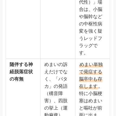
代性）」場
合は、小脳
や脳幹など
の中枢性病
変を強く疑
うレッドフ
ラッグで
す。
随伴する神
めまいの訴
めまい単独
経脱落症状
えだけでな
で発症する
の有無
く、「パタ
脳卒中も存
カ」の発語
在します
。
（構音障
特に小脳梗
害）、四肢
塞はめまい
の挙上（運
と嘔吐が前
動麻痺）、
面に出ま