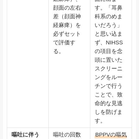
顔面の左右
す。「耳鼻
差（顔面神
科系のめま
経麻痺）を
いだろう」
必ずセット
と思い込ま
で評価す
ず、NIHSS
る。
の項目を念
頭に置いた
スクリーニ
ングをルー
チンで行う
ことで、致
命的な見逃
しを防げま
す。
嘔吐に伴う
嘔吐の回数
BPPVの嘔気