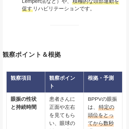
Lempert法など）や、
積極的な頭部運動を
促す
リハビリテーションです。
観察ポイント＆根拠
観察項目
観察ポイン
根拠・予測
ト
眼振の性状
患者さんに
BPPVの眼振
と持続時間
正面や左右
は、
特定の
を見てもら
頭位をとっ
い、眼球の
てから数秒